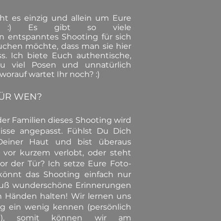
ht es einzig und allein um Eure
en! :) Es gibt so viele
 entspanntes Shooting für sich
buchen möchte, dass man sie hier
s. Ich biete Euch authentische,
zu viel Posen und unnatürlich
worauf wartet Ihr noch? :)
ÜR WEN?
der Familien dieses Shooting wird
sse angepasst. Fühlst Du Dich
Deiner Haut und bist überaus
 vor kurzem verlobt, oder steht
or der Tür? Ich setze Eure Foto-
önnt das Shooting einfach nur
uß wunderschöne Erinnerungen
en Händen halten! Wir lernen uns
ng ein wenig kennen (persönlich
ne),
somit können wir am