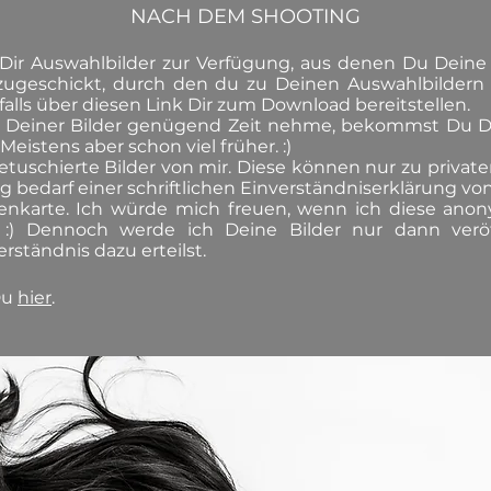
NACH DEM SHOOTING
h Dir Auswahlbilder zur Verfügung, aus denen Du Deine
ugeschickt, durch den du zu Deinen Auswahlbildern 
alls über diesen Link Dir zum Download bereitstellen.
ng Deiner Bilder genügend Zeit nehme, bekommst Du De
istens aber schon viel früher. :)
etuschierte Bilder von mir. Diese können nur zu priva
 bedarf einer schriftlichen Einverständniserklärung von
itenkarte. Ich würde mich freuen, wenn ich diese anon
e. :) Dennoch werde ich Deine Bilder nur dann ver
erständnis dazu erteilst.
Du
hier
.