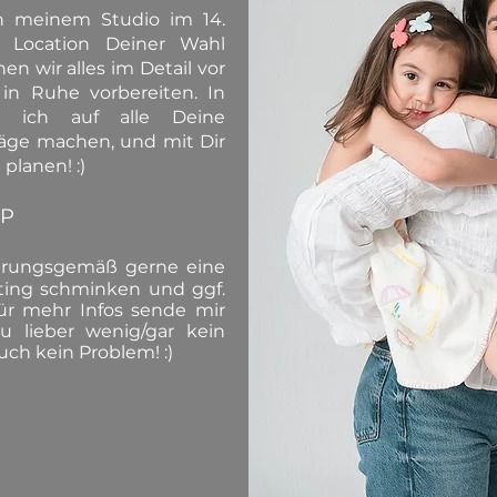
n meinem Studio im 14.
r Location Deiner Wahl
n wir alles im Detail vor
in Ruhe vorbereiten. In
e ich auf alle Deine
läge machen, und mit Dir
lanen! :)
UP
hrungsgemäß gerne eine
oting schminken und ggf.
ür mehr Infos sende mir
 lieber wenig/gar kein
uch kein Problem! :)