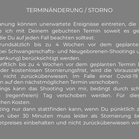
TERMINÄNDERUNG / STORNO
Planung können unerwartete Ereignisse eintreten, di
ich mit Deinem gebuchten Termin soweit es geht
ie Du auf jeden Fall beachten solltest:
grundsätzlich bis zu 4 Wochen vor dem geplanten 
i Schwangerschafts- und Neugeborenen-Shootings und
krankung) berücksichtigt werden.
riftlich bis zu 4 Wochen vor dem geplanten Termin kos
der kostenlosen Stornierungsfrist, wird die Voraus
nicht zurücküberwiesen. Im Falle einer Covid-1
min auf den nächstmöglichen Termin verschoben.
tings kann das Shooting von mir, bedingt durch sch
en (regenfreien) Tag verschoben werden. Für di
ichen Kosten.
oting nur dann stattfinden kann, wenn Du pünktlich
von über 30 Minuten muss leider als Stornierung b
tpreises einbehalten und nicht zurücküberwiesen wird