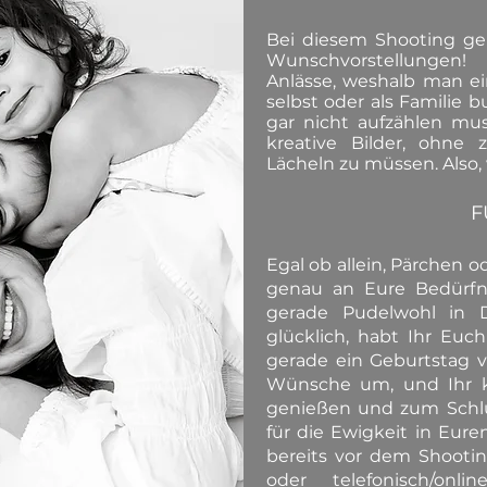
Bei diesem Shooting ge
Wunschvorstellung
Anlässe,
weshalb
man ein
selbst oder als Familie 
gar nicht aufzählen mus
kreative Bilder, ohne 
Lächeln zu müssen. Also, 
F
Egal ob allein
, Pärchen o
genau an Eure Bedürfni
gerade Pudelwohl in 
glücklich
, habt Ihr Euch
gerade ein Geburtstag v
Wünsche um, und Ihr k
genießen
und zum Schl
für die Ewigkeit in Eur
bereits vor dem Shooti
oder telefonisch/onli